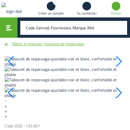
Créer un compte
Se connecter
Panier
vali
rechercher
Tables à repasser, housses de repassage
-
+
×
×
Code DOD :
135307