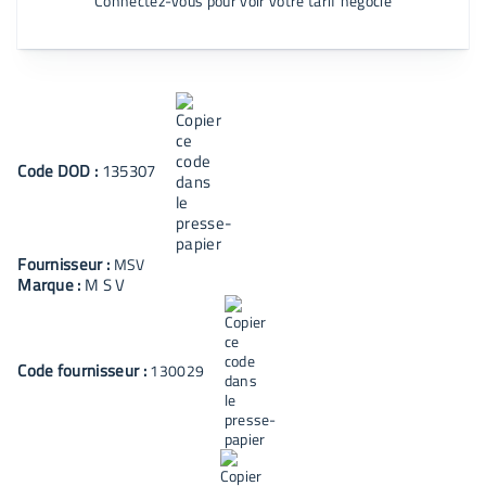
Connectez-vous pour voir votre tarif négocié
Code
DOD
:
135307
Fournisseur :
MSV
Marque :
M S V
Code fournisseur :
130029