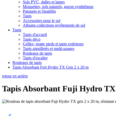
Sols PVC, dalles et lames
Moquettes, sols naturels, gazon synthétique
Parquets et Stratifiés
Tapis
Accessoires pour le sol
Albums collections revêtements de sol
Tapis
Tapis d'accueil
Tapis déco
Grilles, gratte pieds et tapis extérieurs
Tapis aiguilletés et multi-usages
Rouleaux de tapis
Tapis d'escalier
Rouleaux de tapis
Tapis Absorbant Fuji Hydro TX Gris 2 x 20 m
retour en arrière
Tapis Absorbant Fuji Hydro TX 