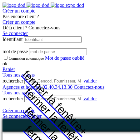
Créer un compte
Pas encore client ?
Créer un compte
Déjà client ? Connectez-vous
Se connecter
Identifiant
mot de passe
Mot de passe oublié
Connexion automatique
ok
Panier
fermer la fenêtre
Tous nos rayons
rechercher
valider
Agences et horaires
02.40.34.13.30
Contactez-nous
fermer la fenêtre
Tous nos rayons
rechercher
valider
fermer la fenêtre
Créer un compte
Se connecter
Panier
+