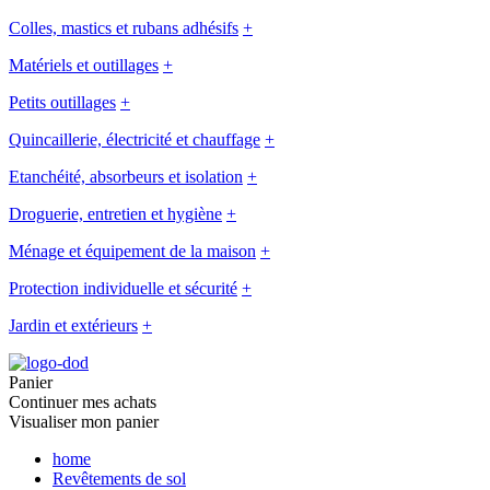
Colles, mastics et rubans adhésifs
+
Matériels et outillages
+
Petits outillages
+
Quincaillerie, électricité et chauffage
+
Etanchéité, absorbeurs et isolation
+
Droguerie, entretien et hygiène
+
Ménage et équipement de la maison
+
Protection individuelle et sécurité
+
Jardin et extérieurs
+
Panier
Continuer mes achats
Visualiser mon panier
home
Revêtements de sol