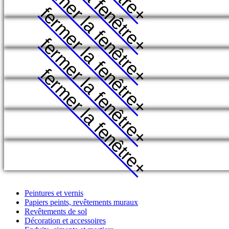
fermer la fenêtre
fermer la fenêtre
+
fermer la fenêtre
+
fermer la fenêtre
+
+
+
+
Peintures et vernis
Papiers peints, revêtements muraux
Revêtements de sol
Décoration et accessoires