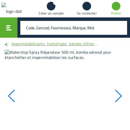
Créer un compte
Se connecter
Panier
vali
rechercher
Imperméabilisants, hydrofuges, bandes d'étanchéité