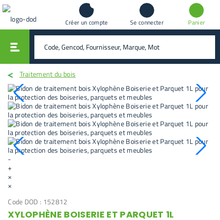
Créer un compte
Se connecter
Panier
vali
rechercher
Traitement du bois
-
+
×
×
Code DOD :
152812
XYLOPHÈNE BOISERIE ET PARQUET 1L