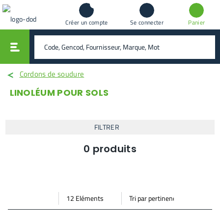
Créer un compte
Se connecter
Panier
vali
rechercher
Cordons de soudure
LINOLÉUM POUR SOLS
FILTRER
0
produits
Par
Trier
Mode vignette
Mode bande
page
par