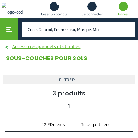
Créer un compte
Se connecter
Panier
vali
rechercher
Accessoires parquets et stratifiés
SOUS-COUCHES POUR SOLS
FILTRER
3
produits
1
Par
Trier
Mode vignette
Mode bande
page
par