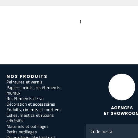
1
NOS PRODUITS
Peintures et vernis
Papiers peints, revêtements
muraux
Revêtements de sol
Décoration et accessoires
AGENCES
Enduits, ciments et mortiers
ET SHOWROO
Colles, mastics et rubans
adhésifs
Matériels et outillages
Code
Petits outillages
postal
Quincaillerie, électricité et