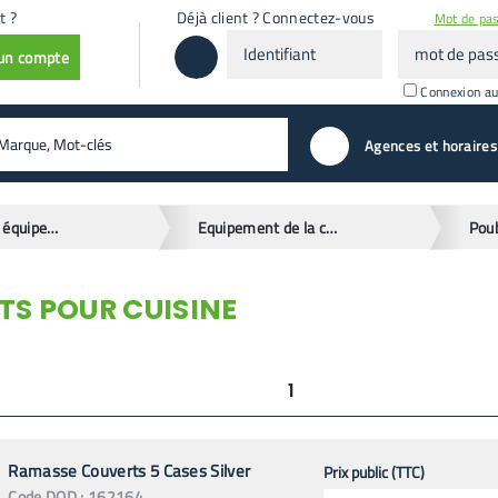
t ?
Déjà client ? Connectez-vous
Mot de pas
Identifiant
mot
 un compte
de
passe
Connexion a
valider
Agences et horaires
Ménage et équipement de la maison
Equipement de la cuisine
S POUR CUISINE
1
Ramasse Couverts 5 Cases Silver
Prix public (TTC)
Code
DOD
:
162164