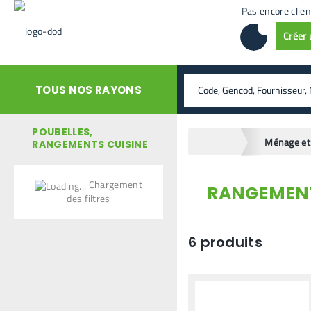
Pas encore clien
Créer
rechercher
TOUS NOS RAYONS
POUBELLES,
home
RANGEMENTS CUISINE
Chargement
RANGEMENT
retour en arrière
des filtres
6
produits