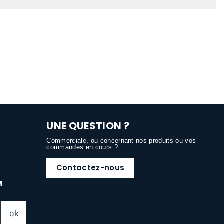
UNE QUESTION ?
Commerciale, ou concernant nos produits ou vos
commandes en cours ?
Contactez-nous
M
ok