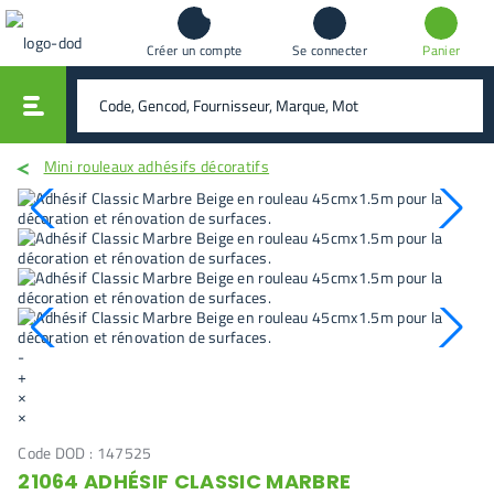
Créer un compte
Se connecter
Panier
vali
rechercher
Mini rouleaux adhésifs décoratifs
-
+
×
×
Code DOD :
147525
21064 ADHÉSIF CLASSIC MARBRE