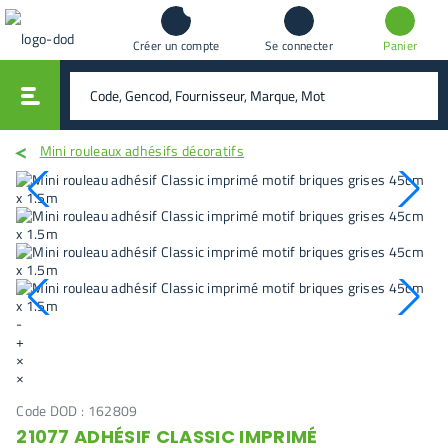
Créer un compte
Se connecter
Panier
vali
rechercher
Mini rouleaux adhésifs décoratifs
-
+
×
×
Code DOD :
162809
21077 ADHÉSIF CLASSIC IMPRIMÉ