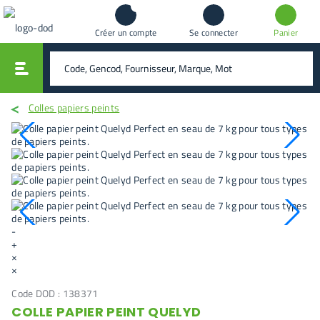
Créer un compte
Se connecter
Panier
vali
rechercher
Colles papiers peints
-
+
×
×
Code DOD :
138371
COLLE PAPIER PEINT QUELYD