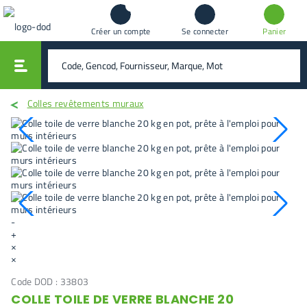
Créer un compte
Se connecter
Panier
vali
rechercher
Colles revêtements muraux
-
+
×
×
Code DOD :
33803
COLLE TOILE DE VERRE BLANCHE 20