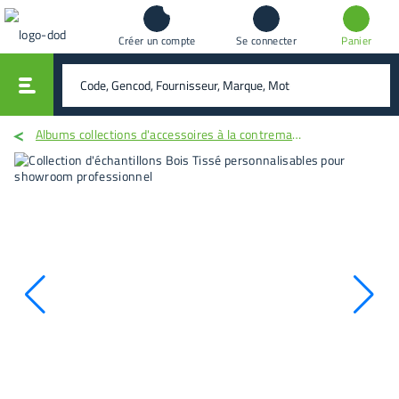
Créer un compte
Se connecter
Panier
vali
rechercher
Albums collections d'accessoires à la contremarque