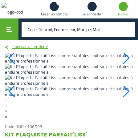
Créer un compte
Se connecter
Panier
vali
rechercher
Couteaux à enduire
-
+
×
×
Code DOD :
106993
KIT PLAQUISTE PARFAIT'LISS'