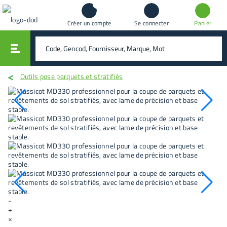
Créer un compte
Se connecter
Panier
vali
rechercher
Outils pose parquets et stratifiés
-
+
×