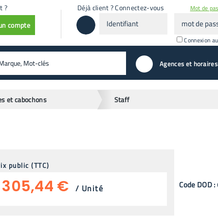
t ?
Déjà client ? Connectez-vous
Mot de pas
Identifiant
mot
 un compte
de
passe
Connexion a
valider
Agences et horaires
s et cabochons
Staff
ix public (TTC)
305,44 €
Code
DOD
:
/
Unité