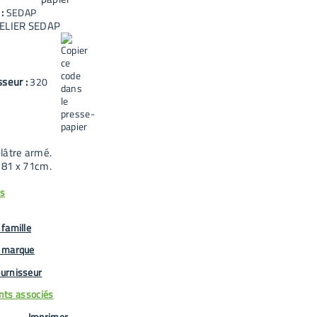
 :
SEDAP
ELIER SEDAP
sseur :
320
lâtre armé.
 81 x 71cm.
us
famille
 marque
urnisseur
ts associés
Imprimer