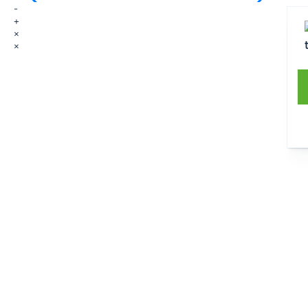
-
+
×
×