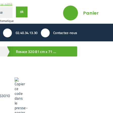
se oublié
ok
Panier
utomatique
02.40.34.13.30
Contactez-nous
Rosace 320 81 cm x 71 cm
63010