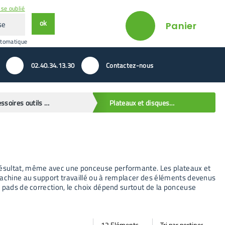
se oublié
ok
Panier
utomatique
02.40.34.13.30
Contactez-nous
Accessoires outils electroportatifs
Plateaux et disques pour ponceuse
 résultat, même avec une ponceuse performante. Les plateaux et
 machine au support travaillé ou à remplacer des éléments devenus
u pads de correction, le choix dépend surtout de la ponceuse
Par
Trier
Mode vignette
Mode bande