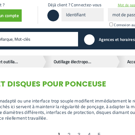
t ?
Déjà client ? Connectez-vous
Mot de pas
Identifiant
mot
 un compte
de
passe
Connexion a
valider
Agences et horaires
Matériels et outillages
Outillage électroportatif
ET DISQUES POUR PONCEUSE
 inadapté ou une interface trop souple modifient immédiatement le
chés ici servent à maintenir la régularité de ponçage, à adapter la
re diamètres différents, interfaces de protection, disques diamant o
ce réellement travaillée.
1
2
3
4
5