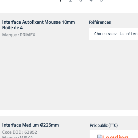
suivant
dernier
Interface Autofixant Mousse 10mm
Références
Boite de 4
Marque :
PRIMEX
Choisissez la référ
Interface Medium Ø225mm
Prix public (TTC)
Code
DOD
:
62952
Marque :
MIRKA