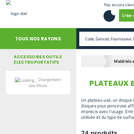
Pas encore clien
Créer
rechercher
TOUS NOS RAYONS
ACCESSOIRES OUTILS
home
ELECTROPORTATIFS
Chargement
PLATEAUX 
retour en arrière
des filtres
Un plateau usé, un disque
disques pour ponceuse affi
imprécis avec l’usage. Ent
utilisée et du type de surfa
74
produits