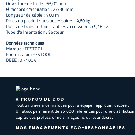
Ouverture de table : 63,00 mm
Ø raccord d'aspiration : 27/36 mm
Longueur de câble : 4,00 m
Poids du produit sans accessoires : 4,60 kg
Poids de transport incluant les accessoires : 9,16 kg
Type d'alimentation : Secteur
Données techniques
Marque : FESTOOL
Fournisseur : FESTOOL
DEEE : 0.7100 €
À PROPOS DE DOD
Tout un univers de marques pour s'équiper, appliquer, décorer.
Un stock permanent de 25 000 références pour une distribution
auprès des professionnels, magasins et revendeurs.
NOS ENGAGEMENTS ECO-RESPONSABLES