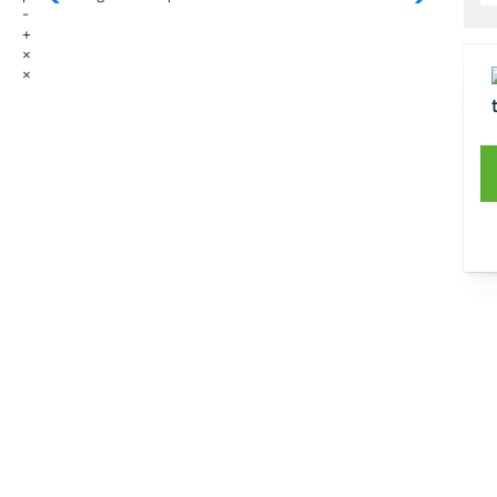
-
+
×
×