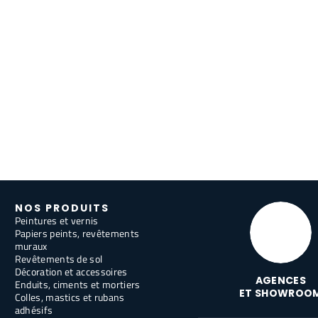
NOS PRODUITS
Peintures et vernis
Papiers peints, revêtements
muraux
Revêtements de sol
Décoration et accessoires
AGENCES
Enduits, ciments et mortiers
ET SHOWROO
Colles, mastics et rubans
adhésifs