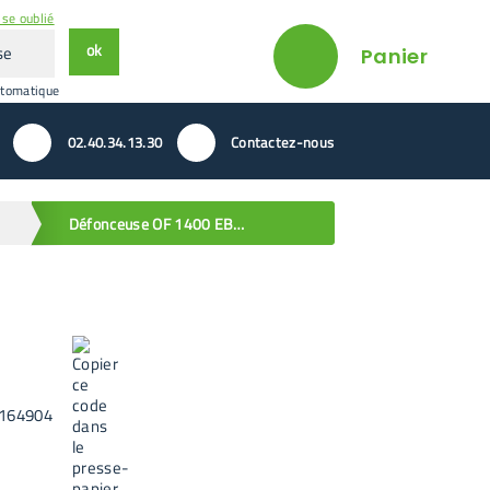
se oublié
ok
Panier
utomatique
02.40.34.13.30
Contactez-nous
Défonceuse OF 1400 EBQ-Plus
164904