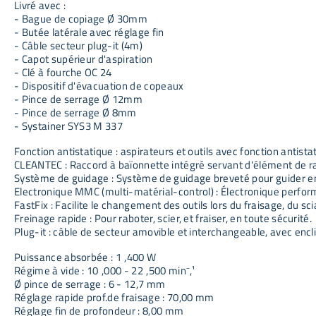
Livré avec :
- Bague de copiage Ø 30mm
- Butée latérale avec réglage fin
- Câble secteur plug-it (4m)
- Capot supérieur d'aspiration
- Clé à fourche OC 24
- Dispositif d'évacuation de copeaux
- Pince de serrage Ø 12mm
- Pince de serrage Ø 8mm
- Systainer SYS3 M 337
Fonction antistatique : aspirateurs et outils avec fonction antist
CLEANTEC : Raccord à baïonnette intégré servant d'élément de ra
Système de guidage : Système de guidage breveté pour guider en 
Electronique MMC (multi-matérial-control) : Électronique perfor
FastFix : Facilite le changement des outils lors du fraisage, du s
Freinage rapide : Pour raboter, scier, et fraiser, en toute sécurité.
Plug-it : câble de secteur amovible et interchangeable, avec en
Puissance absorbée : 1 ,400 W
Régime à vide : 10 ,000 - 22 ,500 min⁻,¹
Ø pince de serrage : 6 - 12,7 mm
Réglage rapide prof.de fraisage : 70,00 mm
Réglage fin de profondeur : 8,00 mm