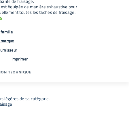
arits de fraisage.
le est équipée de manière exhaustive pour
uellement toutes les tâches de fraisage.
us
famille
 marque
urnisseur
Imprimer
ION TECHNIQUE
us légères de sa catégorie.
aisage.