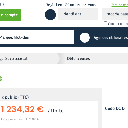
t ?
Déjà client ? Connectez-vous
Mot de pas
Identifiant
mot
 un compte
de
passe
Connexion a
valider
Agences et horaires
ge électroportatif
Défonceuses
S
ix public (TTC)
1 234,32 €
Code
DOD
:
/
Unité
Ecotaxe en sus 0,7100 €