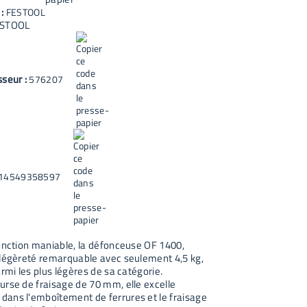
 :
FESTOOL
STOOL
sseur :
576207
14549358597
fonction maniable, la défonceuse OF 1400,
 légèreté remarquable avec seulement 4,5 kg,
armi les plus légères de sa catégorie.
urse de fraisage de 70 mm, elle excelle
ans l'emboîtement de ferrures et le fraisage