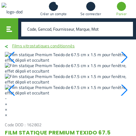
Créer un compte
Se connecter
Panier
vali
rechercher
Films vitrostatiques conditionnés
-
+
×
×
Code DOD :
162802
FILM STATIQUE PREMIUM TEXIDO 67.5